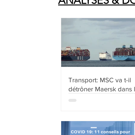
ANALYSES & D
Transport: MSC va t-il
détrôner Maersk dans 
classement mondial d
compagnies maritimes