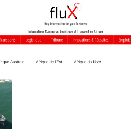
Key information for your business
Informations Commerce, Logistique et Transport en Afrique
Transports
Logistique
Tribune
Innovations & Réussites
Emplois
frique Australe
Afrique de l'Est
Afrique du Nord
Votre communauté
Commerce
Mobilité
usiness
Innovations
Transports
Transport aérien