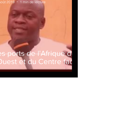
août 2019
1 min de lecture
es ports de l'Afrique de
'Ouest et du Centre face
u marketing digital:
ntretien avec M.