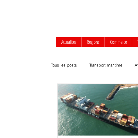
Actualités
Régions
Commerce
Tous les posts
Transport maritime
A
Afrique centrale
Afrique de l'Ouest
Transport routier & ferroviaire
Agrob