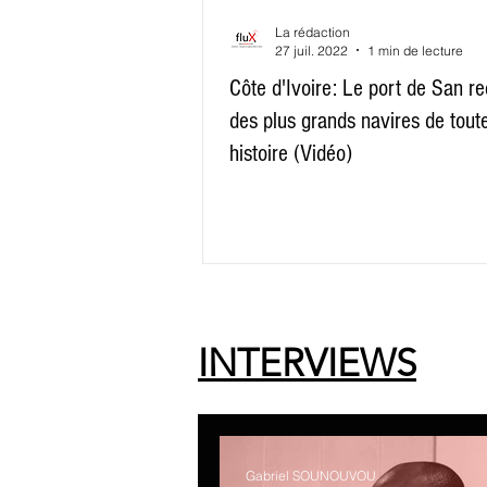
Développement durable
Commerce 
La rédaction
27 juil. 2022
1 min de lecture
Côte d'Ivoire: Le port de San reç
Reste du Monde
E-commerce
des plus grands navires de tout
histoire (Vidéo)
Ressources
Evénements
Inn
INTERVIEWS
Gabriel SOUNOUVOU