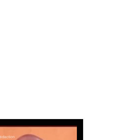
e
rédaction