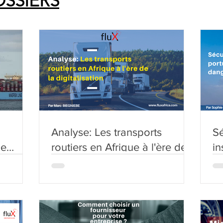
OSSIERS
Analyse: Les transports
Sé
le
routiers en Afrique à l'ère de
in
es
la digitalisation
l'
 ?
d
B