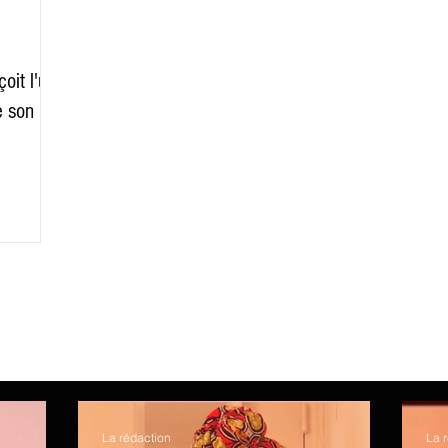
Afrique
Insolite
Réussites
Infrastructures
Logistiqu
oit l'un
Commerce International
Energie et Mines
Education
e son
ovation
Logistique Santé/Humanitaire
Grands Dossiers
La rédaction
La 