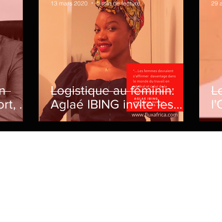
13 mars 2020
5 min de lecture
29 
n
Logistique au féminin:
L
rt, ou
Aglaé IBING invite les
l
les
femmes à s'affirmer
a
davantage dans le
E
secteur