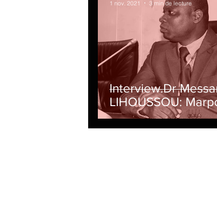
1 nov. 2021
3 min de lecture
Interview.Dr Messa
LIHOUSSOU: Marpo
mieux "Gouverner 
ports, corridors et
territoires"