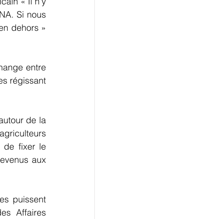
in « Il n'y 
A. Si nous 
n dehors » 
hange entre 
s régissant 
utour de la 
riculteurs 
de fixer le 
evenus aux 
es puissent 
s Affaires 