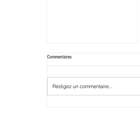
Commentaires
Rédigez un commentaire...
Bénin: Webb Fontaine va révolutionner
le système douanier avec l'intelligence
artificielle