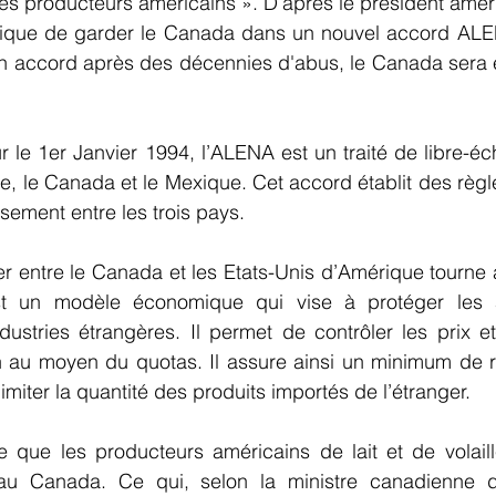
es producteurs américains ». D’après le président américa
tique de garder le Canada dans un nouvel accord ALEN
 accord après des décennies d'abus, le Canada sera e
ur le 1er Janvier 1994, l’ALENA est un traité de libre-éc
e, le Canada et le Mexique. Cet accord établit des règle
sement entre les trois pays.
fer entre le Canada et les Etats-Unis d’Amérique tourne a
est un modèle économique qui vise à protéger les ag
ustries étrangères. Il permet de contrôler les prix et 
 au moyen du quotas. Il assure ainsi un minimum de r
limiter la quantité des produits importés de l’étranger.
 que les producteurs américains de lait et de volaill
au Canada. Ce qui, selon la ministre canadienne de