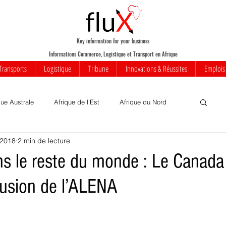
Key information for your business
Informations Commerce, Logistique et Transport en Afrique
Transports
Logistique
Tribune
Innovations & Réussites
Emplois
que Australe
Afrique de l'Est
Afrique du Nord
 2018
2 min de lecture
Votre communauté
Commerce
Mobilité
 le reste du monde : Le Canada
usion de l’ALENA
iness
Innovations
Transports
Transport aérien
rique
Insolite
Réussites
Infrastructures