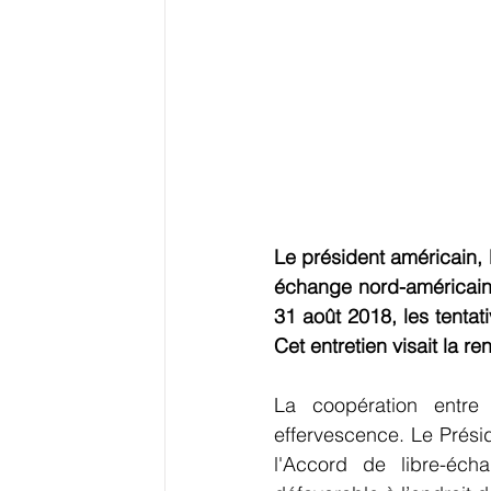
Logistique
Reste du Monde
E-
Education
Ressources
Evéneme
Le président américain,
Grands Dossiers
échange nord-américain
31 août 2018, les tentat
Cet entretien visait la 
La coopération entre
effervescence. Le Prési
l'Accord de libre-éch