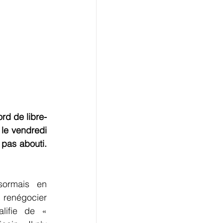
rd de libre-
e vendredi 
pas abouti. 
ormais en 
 renégocier 
lifie de « 