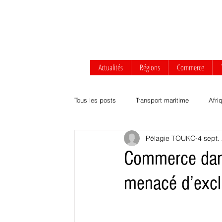
Actualités
Régions
Commerce
Tous les posts
Transport maritime
Afri
Pélagie TOUKO
4 sept.
Afrique centrale
Afrique de l'Ouest
Commerce dans
menacé d’excl
Transport routier & ferroviaire
Agrobus
Développement durable
Commerce Af