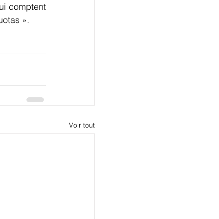
ui comptent 
uotas ».
Voir tout