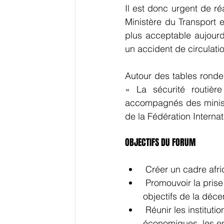
Il est donc urgent de ré
Ministère du Transport et
plus acceptable aujourd’
un accident de circulatio
Autour des tables ronde
« La sécurité routièr
accompagnés des ministr
de la Fédération Interna
OBJECTIFS DU FORUM
 Créer un cadre afri
 Promouvoir la prise en charge de la sécurité routière en Afrique pour atteindre les 
objectifs de la déce
 Réunir les institutions et organismes gouvernementaux, les experts, les acteurs 
économiques, les en