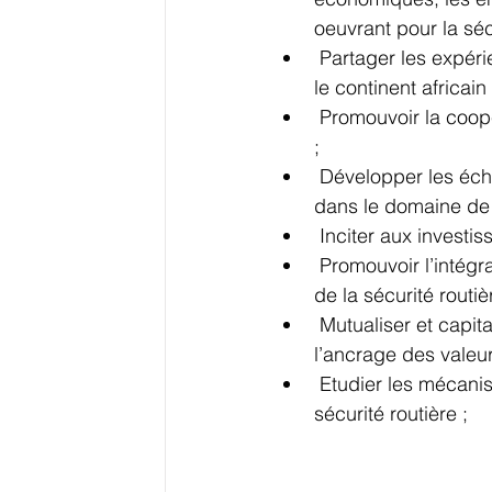
oeuvrant pour la sécu
 Partager les expériences et les bonnes pratiques en matière de sécurité routière dans 
le continent africain 
 Promouvoir la coopération entre pays africains dans le domaine de la sécurité routière 
;  
 Développer les échanges et les relations entre les opérateurs économiques africains 
dans le domaine de l
 Inciter aux investis
 Promouvoir l’intégration des nouvelles technologies dans la gestion et le management 
de la sécurité routiè
 Mutualiser et capitaliser sur les expériences des ONG pour servir de relai pour 
l’ancrage des valeur
 Etudier les mécanismes de création et de mise en œuvre d’un observatoire africain de 
sécurité routière ; 