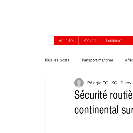
Actualités
Régions
Commerce
Tous les posts
Transport maritime
Afri
Pélagie TOUKO
10 nov.
Afrique centrale
Afrique de l'Ouest
Sécurité routi
continental sur
Transport routier & ferroviaire
Agrobus
Développement durable
Commerce Af