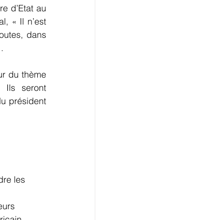
e d’Etat au 
 « Il n’est 
outes, dans 
.
ur du thème 
Ils seront 
u président 
ricain 