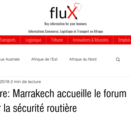
Key information for your business
Informations Commerce, Logistique et Transport en Afrique
Transports
Logistique
Tribune
Innovations & Réussites
Emplois
que Australe
Afrique de l'Est
Afrique du Nord
 2018
2 min de lecture
Votre communauté
Commerce
Mobilité
ère: Marrakech accueille le forum
 la sécurité routière
iness
Innovations
Transports
Transport aérien
rique
Insolite
Réussites
Infrastructures