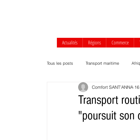
Actualités
Régions
Commerce
Tous les posts
Transport maritime
Afri
Comfort SANT’ANNA
16
Afrique centrale
Afrique de l'Ouest
Transport rout
"poursuit son
Transport routier & ferroviaire
Agrobus
Développement durable
Commerce Af