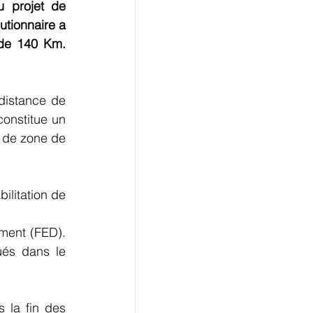
u projet de 
utionnaire a 
de 140 Km. 
distance de 
onstitue un 
r de zone de 
ilitation de 
ment (FED). 
és dans le 
 la fin des 