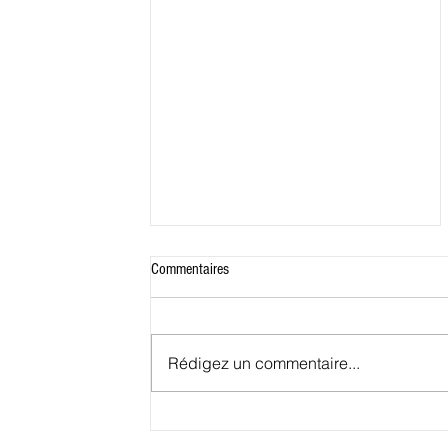
Commentaires
Rédigez un commentaire...
Conakry, petit port deviendra grand.