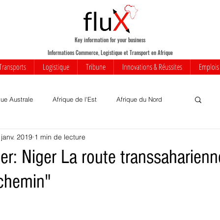
Key information for your business
Informations Commerce, Logistique et Transport en Afrique
Transports
Logistique
Tribune
Innovations & Réussites
Emplois
que Australe
Afrique de l'Est
Afrique du Nord
 janv. 2019
1 min de lecture
Votre communauté
Commerce
Mobilité
ier: Niger La route transsaharienn
 chemin"
iness
Innovations
Transports
Transport aérien
rique
Insolite
Réussites
Infrastructures