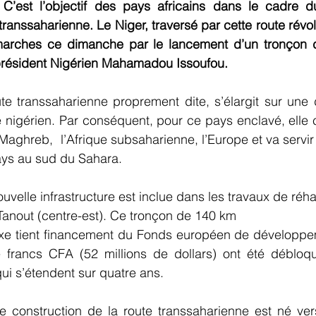
. C’est l’objectif des pays africains dans le cadre d
transsaharienne. Le Niger, traversé par cette route révol
marches ce dimanche par le lancement d’un tronçon 
président Nigérien Mahamadou Issoufou.
ute transsaharienne proprement dite, s’élargit sur une 
re nigérien. Par conséquent, pour ce pays enclavé, elle c
e Maghreb,  l’Afrique subsaharienne, l’Europe et va servi
pays au sud du Sahara.
ouvelle infrastructure est inclue dans les travaux de réhab
Tanout (centre-est). Ce tronçon de 140 km
 axe tient financement du Fonds européen de développe
 francs CFA (52 millions de dollars) ont été débloqu
ui s’étendent sur quatre ans.
e construction de la route transsaharienne est né vers