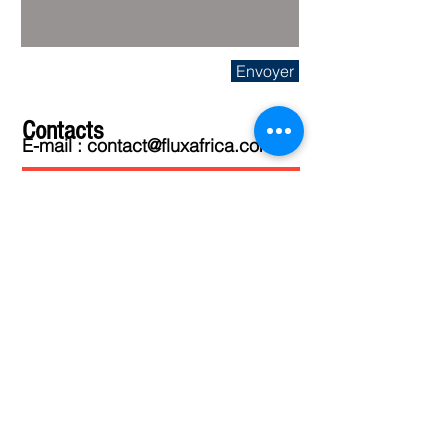
Envoyer
Contacts
E-mail :
contact@fluxafrica.com
A PROPOS DE FLUX AFRICA
NOUS CONTACTER
POLITIQUE DE CONFIDENTIALITE
S'ABONNER
SITES PARTENAIRES
Africa Blog Logistics
Ports et corridors