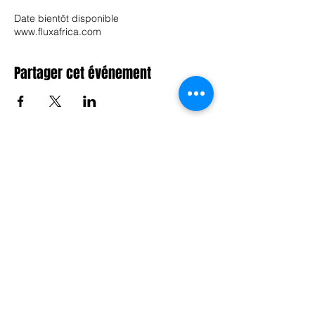
Date bientôt disponible
www.fluxafrica.com
Partager cet événement
A PROPOS DE FLUX AFRICA
NOUS CONTACTER
POLITIQUE DE CONFIDENTIALITE
S'ABONNER
SITES PARTENAIRES
Africa Blog Logistics
Ports et corridors