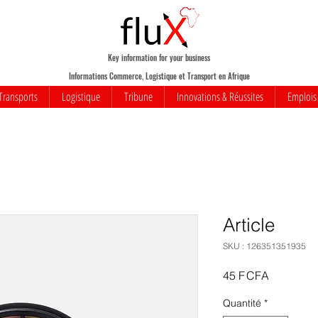
Key information for your business
Informations Commerce, Logistique et Transport en Afrique
Transports
Logistique
Tribune
Innovations & Réussites
Emplois
Article
SKU : 126351351935
Prix
45 F CFA
Quantité
*