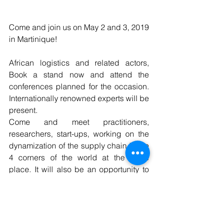
Come and join us on May 2 and 3, 2019 
in Martinique!
African logistics and related actors, 
Book a stand now and attend the 
conferences planned for the occasion. 
Internationally renowned experts will be 
present.
Come and meet practitioners, 
researchers, start-ups, working on the 
dynamization of the supply chain in the 
4 corners of the world at the same 
place. It will also be an opportunity to 
discover the most recent innovations in 
logistics. You will meet your next 
customers and business partners on 
site.