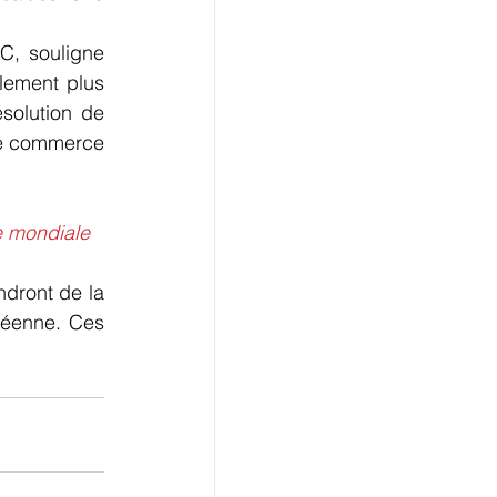
C, souligne 
lement plus 
solution de 
le commerce 
e mondiale
dront de la 
péenne. Ces 