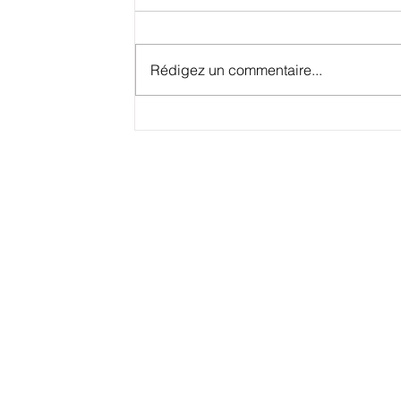
Rédigez un commentaire...
Bénin: Webb Fontaine va révolutionner
le système douanier avec l'intelligence
artificielle