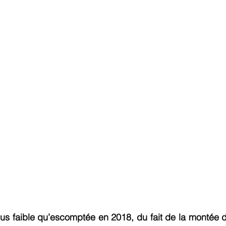
commerce
Commerce International
Energie et Mines
nts
Innovation
Logistique Santé/Humanitaire
us faible qu’escomptée en 2018, du fait de la montée d