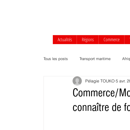
Actualités
Régions
Commerce
Tous les posts
Transport maritime
Afri
Pélagie TOUKO
5 avr. 
Afrique centrale
Afrique de l'Ouest
Commerce/Mon
connaître de f
Transport routier & ferroviaire
Agrobus
Développement durable
Commerce Af