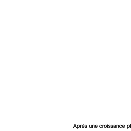
Logistique
Reste du Monde
E-
Education
Ressources
Evéneme
Grands Dossiers
Après une croissance pl