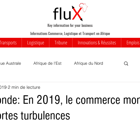
Key information for your business
Informations Commerce, Logistique et Transport en Afrique
Transports
Logistique
Tribune
Innovations & Réussites
Emplois
que Australe
Afrique de l'Est
Afrique du Nord
2019
2 min de lecture
Votre communauté
Commerce
Mobilité
de: En 2019, le commerce mond
ortes turbulences
iness
Innovations
Transports
Transport aérien
rique
Insolite
Réussites
Infrastructures