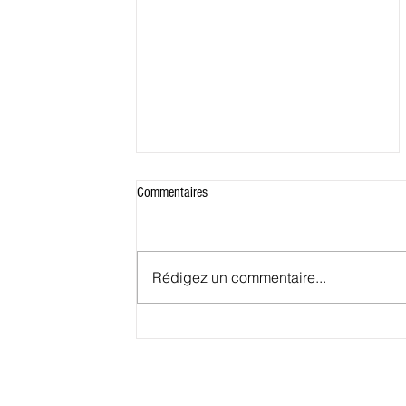
Commentaires
Rédigez un commentaire...
Conakry, petit port deviendra grand.