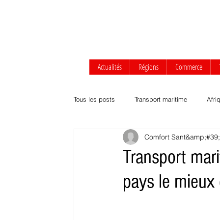
Actualités
Régions
Commerce
Tous les posts
Transport maritime
Afri
Comfort Sant&amp;#39
Afrique centrale
Afrique de l'Ouest
Transport mari
pays le mieux 
Transport routier & ferroviaire
Agrobus
Développement durable
Commerce Af