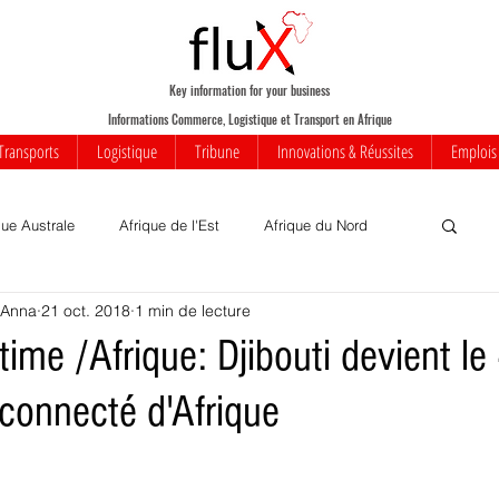
Key information for your business
Informations Commerce, Logistique et Transport en Afrique
Transports
Logistique
Tribune
Innovations & Réussites
Emplois
que Australe
Afrique de l'Est
Afrique du Nord
;Anna
21 oct. 2018
1 min de lecture
Votre communauté
Commerce
Mobilité
time /Afrique: Djibouti devient l
connecté d'Afrique
iness
Innovations
Transports
Transport aérien
rique
Insolite
Réussites
Infrastructures