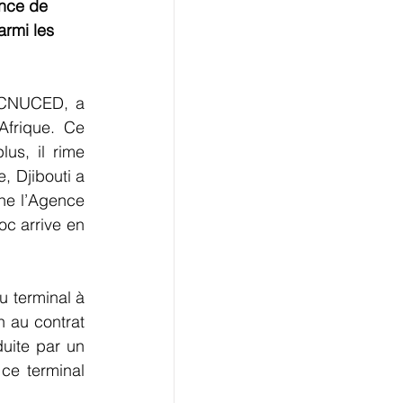
ence de 
rmi les 
 CNUCED, a 
frique. Ce 
us, il rime 
 Djibouti a 
e l’Agence 
c arrive en 
 terminal à 
 au contrat 
uite par un 
e terminal 