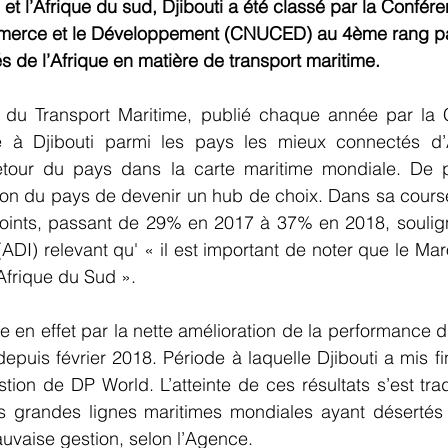
et l’Afrique du sud, Djibouti a été classé par la Confér
mmerce et le Développement (CNUCED) au 4ème rang pa
 de l’Afrique en matière de transport maritime.
té du Transport Maritime, publié chaque année par la
e à Djibouti parmi les pays les mieux connectés d’A
retour du pays dans la carte maritime mondiale. De pl
ion du pays de devenir un hub de choix. Dans sa course,
oints, passant de 29% en 2017 à 37% en 2018, soulign
ADI) relevant qu' « il est important de noter que le Maro
’Afrique du Sud ».
 en effet par la nette amélioration de la performance du
puis février 2018. Période à laquelle Djibouti a mis fin
ion de DP World. L’atteinte de ces résultats s’est trad
 grandes lignes maritimes mondiales ayant désertés c
vaise gestion, selon l’Agence.