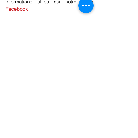
informations utiles sur notre page 
Facebook
Flux Africa : Quel appel lancez-vous ? 
Nous demandons tout simplement aux 
autorités à divers niveaux de soutenir 
cette initiative qui propulse le Bénin 
désormais comme un laboratoire de la 
Logistique en Afrique au sud du 
Sahara. Nous exhortons les sociétés 
opérant dans le domaine à sponsoriser 
et participer massivement cet 
événement au regard de son ancrage 
africain et des promesses tangibles de 
retours. Nous invitons toute la 
population béninoise à s’inscrire très 
rapidement pour participer à cette 
rencontre inédite que notre pays le 