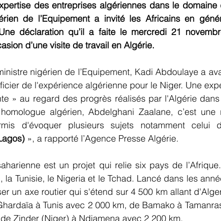
l’expertise des entreprises algériennes dans le domaine 
gérien de l’Equipement a invité les Africains en génér
 Une déclaration qu’il a faite le mercredi 21 novembr
sion d’une visite de travail en Algérie.
ministre nigérien de l’Equipement, Kadi Abdoulaye a av
ficier de l'expérience algérienne pour le Niger. Une expé
te » au regard des progrès réalisés par l'Algérie dans
 homologue algérien, Abdelghani Zaalane, c’est une r
rmis d'évoquer plusieurs sujets notamment celui 
Lagos)
 », a rapporté l’Agence Presse Algérie.
saharienne est un projet qui relie six pays de l’Afrique. 
li, la Tunisie, le Nigeria et le Tchad. Lancé dans les anné
iser un axe routier qui s'étend sur 4 500 km allant d'Alge
e Ghardaïa à Tunis avec 2 000 km, de Bamako à Tamanras
 de Zinder (Niger) à Ndjamena avec 2 200 km.