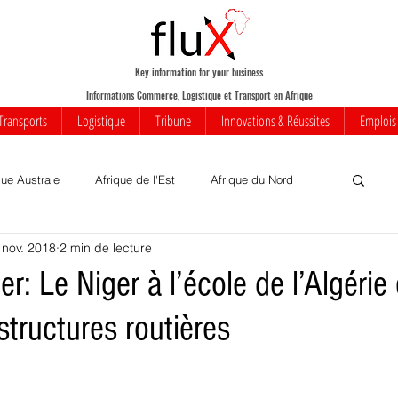
Key information for your business
Informations Commerce, Logistique et Transport en Afrique
Transports
Logistique
Tribune
Innovations & Réussites
Emplois
que Australe
Afrique de l'Est
Afrique du Nord
 nov. 2018
2 min de lecture
Votre communauté
Commerce
Mobilité
er: Le Niger à l’école de l’Algérie
structures routières
iness
Innovations
Transports
Transport aérien
rique
Insolite
Réussites
Infrastructures