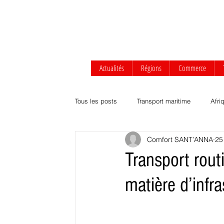
Actualités
Régions
Commerce
Tous les posts
Transport maritime
Afri
Comfort SANT’ANNA
25
Afrique centrale
Afrique de l'Ouest
Transport routi
matière d’infra
Transport routier & ferroviaire
Agrobus
Développement durable
Commerce Af