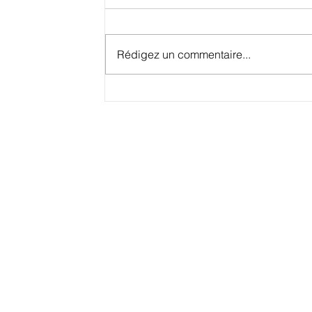
Rédigez un commentaire...
Conakry, petit port deviendra grand.