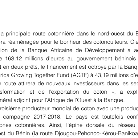
 principale route cotonnière dans le nord-ouest du Bé
ra réaménagée pour le bonheur des cotonculteurs. C’e
ration de la Banque Africaine de Développement a a
e 163,12 millions d’euros au gouvernement béninois l
 en deux prêts, le financement est octroyé par la Banq
Africa Growing Together Fund (AGTF) à 43,19 millions d’e
e route attirera de nouveaux investisseurs dans les sec
nsformation et de l’exportation du coton », a expl
éral adjoint pour l’Afrique de l’Ouest à la Banque.
e troisième producteur mondial de coton avec une produc
 campagne 2017-2018. Le pays est toutefois conf
nes cotonnières. Ainsi, l’épine dorsale du réseau 
st du Bénin (la route Djougou-Pehonco-Kérou-Banikoar