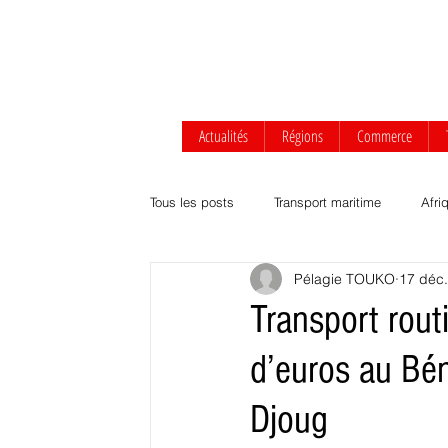
Actualités
Régions
Commerce
Tous les posts
Transport maritime
Afri
Pélagie TOUKO
17 déc
Afrique centrale
Afrique de l'Ouest
Transport rout
d’euros au Bé
Transport routier & ferroviaire
Agrobus
Djoug
Développement durable
Commerce Af