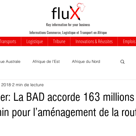
Key information for your business
Informations Commerce, Logistique et Transport en Afrique
Transports
Logistique
Tribune
Innovations & Réussites
Emplois
que Australe
Afrique de l'Est
Afrique du Nord
. 2018
2 min de lecture
Votre communauté
Commerce
Mobilité
ier: La BAD accorde 163 millions
nin pour l’aménagement de la rou
iness
Innovations
Transports
Transport aérien
rique
Insolite
Réussites
Infrastructures