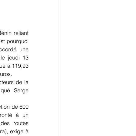
nin reliant 
st pourquoi 
ccordé une 
e jeudi 13 
ue à 119,93 
uros.
teurs de la 
iqué Serge 
tion de 600 
ronté à un 
des routes 
a), exige à 