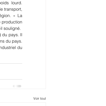
ids lourd. 
 transport, 
gion. « La 
 production 
il souligné.
 du pays. Il 
ns du pays. 
dustriel du 
Voir tout