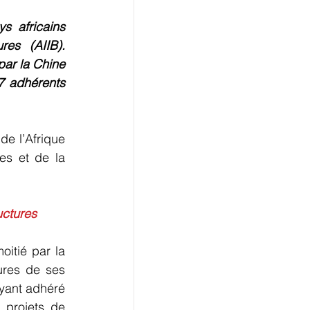
 africains 
es (AIIB). 
ar la Chine 
7 adhérents 
e l’Afrique 
es et de la 
uctures
itié par la 
ures de ses 
yant adhéré 
projets de 