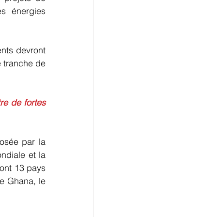
s énergies 
nts devront 
 tranche de 
e de fortes 
sée par la 
diale et la 
nt 13 pays 
le Ghana, le 