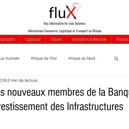
Key information for your business
Informations Commerce, Logistique et Transport en Afrique
Transports
Logistique
Tribune
Innovations & Réussites
Emplois
que Australe
Afrique de l'Est
Afrique du Nord
2019
2 min de lecture
Votre communauté
Commerce
Mobilité
ins nouveaux membres de la Ban
vestissement des Infrastructures
iness
Innovations
Transports
Transport aérien
rique
Insolite
Réussites
Infrastructures