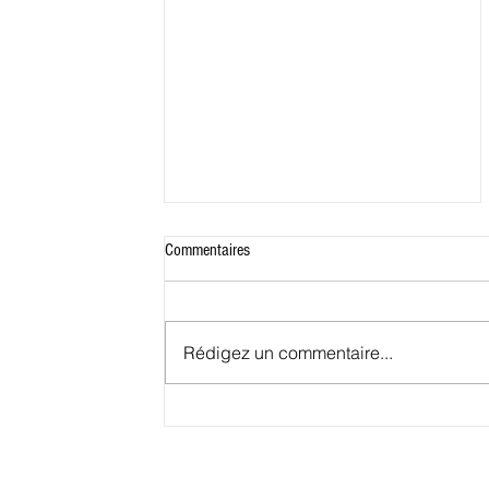
Commentaires
Rédigez un commentaire...
Conakry, petit port deviendra grand.