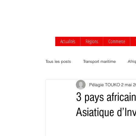
Actualités
Régions
Commerce
Tous les posts
Transport maritime
Afri
Pélagie TOUKO
2 mai 
Afrique centrale
Afrique de l'Ouest
3 pays africa
Asiatique d’In
Transport routier & ferroviaire
Agrobus
Développement durable
Commerce Af