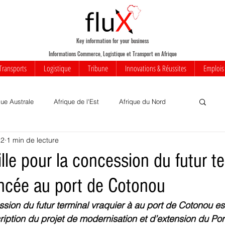
Key information for your business
Informations Commerce, Logistique et Transport en Afrique
Transports
Logistique
Tribune
Innovations & Réussites
Emplois
que Australe
Afrique de l'Est
Afrique du Nord
22
1 min de lecture
Votre communauté
Commerce
Mobilité
ille pour la concession du futur t
ancée au port de Cotonou
iness
Innovations
Transports
Transport aérien
sion du futur terminal vraquier à au port de Cotonou es
nscription du projet de modernisation et d’extension du Por
rique
Insolite
Réussites
Infrastructures