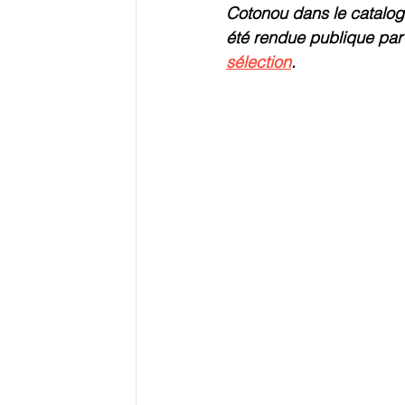
Cotonou dans le catalogu
été rendue publique par 
sélection
.
Logistique
Reste du Monde
E-
Education
Ressources
Evéneme
Grands Dossiers