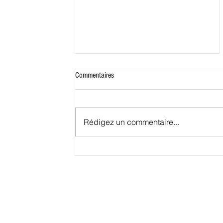
Commentaires
Rédigez un commentaire...
Conakry, petit port deviendra grand.