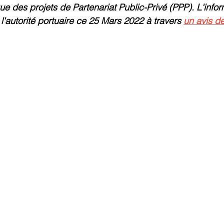
e des projets de Partenariat Public-Privé (PPP). L'infor
l'autorité portuaire ce 25 Mars 2022 à travers 
un avis de
commerce
Commerce International
Energie et Mines
nts
Innovation
Logistique Santé/Humanitaire