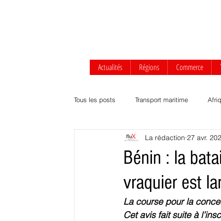
Actualités
Régions
Commerce
Tous les posts
Transport maritime
Afri
La rédaction
27 avr. 20
Afrique centrale
Afrique de l'Ouest
Bénin : la bata
vraquier est l
Transport routier & ferroviaire
Agrobus
La course pour la conces
Cet avis fait suite à l’i
Développement durable
Commerce Af