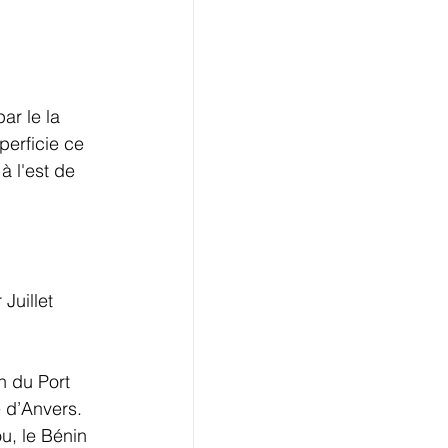
ar le la 
erficie ce 
 l'est de 
Juillet 
n du Port 
 d’Anvers. 
u, le Bénin 