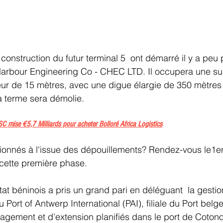
onstruction du futur terminal 5  ont démarré il y a peu p
Harbour Engineering Co - CHEC LTD. Il occupera une sup
r de 15 mètres, avec une digue élargie de 350 mètres à
 à terme sera démolie.
C mise €5,7 Milliards pour acheter Bolloré Africa Logistics
tionnés à l'issue des dépouillements? Rendez-vous le1er 
 cette première phase.
tat béninois a pris un grand pari en déléguant  la gestio
ort of Antwerp International (PAI), filiale du Port belge
gement et d’extension planifiés dans le port de Cotono