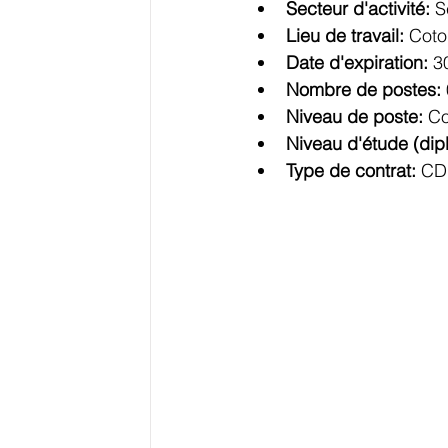
Secteur d'activité: 
S
Lieu de travail: 
Coto
Date d'expiration: 
3
Logistique
Reste du Monde
E-
Nombre de postes: 
Niveau de poste: 
Co
Niveau d'étude (dip
Education
Ressources
Evéneme
Type de contrat: 
CD
Grands Dossiers