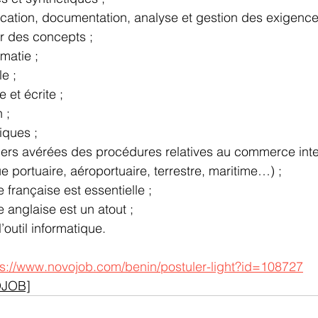
ication, documentation, analyse et gestion des exigence
r des concepts ;
matie ;
e ;
et écrite ;
 ;
ques ;
rs avérées des procédures relatives au commerce inter
ue portuaire, aéroportuaire, terrestre, maritime…) ;
 française est essentielle ;
e anglaise est un atout ;
l’outil informatique.
ps://www.novojob.com/benin/postuler-light?id=108727
OJOB]