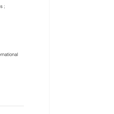
s ;
national 