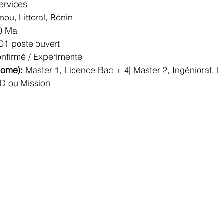
ervices
nou, Littoral, Bénin
0 Mai
commerce
Commerce International
Energie et Mines
01 poste ouvert
nfirmé / Expérimenté
lome): 
Master 1, Licence Bac + 4| Master 2, Ingéniorat,
nts
Innovation
Logistique Santé/Humanitaire
D ou Mission