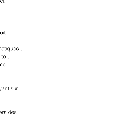
el.
it :
matiques ;
té ;
me 
yant sur 
ers des 