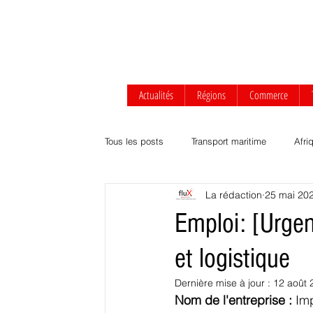
Actualités
Régions
Commerce
Tous les posts
Transport maritime
Afri
La rédaction
25 mai 20
Afrique centrale
Afrique de l'Ouest
Emploi: [Urgen
et logistique
Transport routier & ferroviaire
Agrobus
Dernière mise à jour :
12 août 
Nom de l'entreprise : 
Imp
Développement durable
Commerce Af