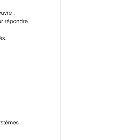
uvre ;
ur répondre 
és.
ystèmes 