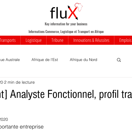
Key information for your business
Informations Commerce, Logistique et Transport en Afrique
Transports
Logistique
Tribune
Innovations & Réussites
Emplois
que Australe
Afrique de l'Est
Afrique du Nord
20
2 min de lecture
Votre communauté
Commerce
Mobilité
t] Analyste Fonctionnel, profil tr
iness
Innovations
Transports
Transport aérien
2020
ortante entreprise
rique
Insolite
Réussites
Infrastructures