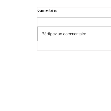
Commentaires
Rédigez un commentaire...
Conakry, petit port deviendra grand.