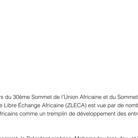
commerce
Commerce International
Energie et Mines
nts
Innovation
Logistique Santé/Humanitaire
s du 30ème Sommet de l’Union Africaine et du Sommet 
e Libre Échange Africaine (ZLECA) est vue par de nom
 africains comme un tremplin de développement des entr