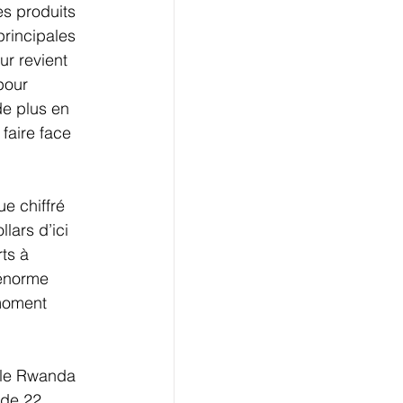
es produits 
principales 
ur revient 
pour 
e plus en 
faire face 
e chiffré 
lars d’ici 
ts à 
 énorme 
 moment 
 le Rwanda 
 de 22 