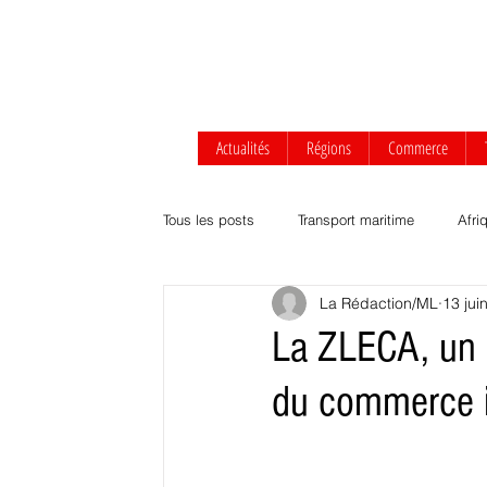
Actualités
Régions
Commerce
Tous les posts
Transport maritime
Afri
La Rédaction/ML
13 jui
Afrique centrale
Afrique de l'Ouest
La ZLECA, un o
du commerce in
Transport routier & ferroviaire
Agrobus
Développement durable
Commerce Af