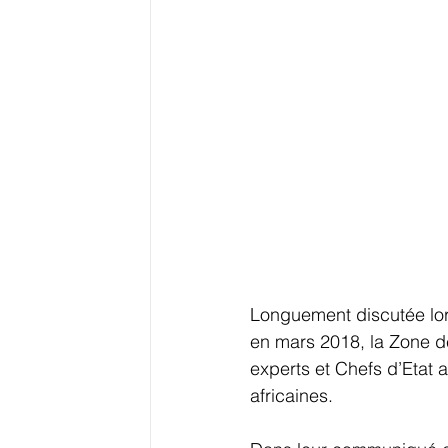
Logistique
Reste du Monde
E-
Education
Ressources
Evéneme
Grands Dossiers
Longuement discutée lor
en mars 2018, la Zone d
experts et Chefs d’Etat
africaines.