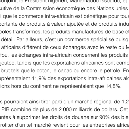
njoint, le Président nigérien, Mahamadou Issoufou, et 
cutive de la Commission économique des Nations unies 
li que le commerce intra-africain est bénéfique pour tous.
ortante de produits à valeur ajoutée et de produits indus
oles transformés, les produits manufacturés de base et
 détail. Par ailleurs, c’est un commerce spécialisé puisq
africains différent de ceux échangés avec le reste du 
u, les échanges intra-africain concernent les produits
ajoutée, tandis que les exportations africaines sont co
 brut tels que le coton, le cacao ou encore le pétrole. En
présentaient 41,9% des exportations intra-africaines al
tions hors du continent ne représentaient que 14,8%.
s pourraient ainsi tirer parti d’un marché régional de 1,2
IB combiné de plus de 2 000 milliards de dollars. Cet
antes à supprimer les droits de douane sur 90% des bien
Profiter d’un tel marché revient pour les entreprises afric