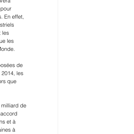
Vera 
pour 
 En effet, 
triels 
 les 
ue les 
Monde. 
 
mposées de 
 2014, les 
ors que 
 milliard de 
 accord 
s et à 
aines à 