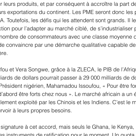
ser leurs produits, et par conséquent à accroître la part d
urs exportations du continent. Les PME seront donc les 
. Toutefois, les défis qui les attendent sont grands. Il le
ction pour l’adapter au marché ciblé, de s’industrialiser 
 nombre de consommateurs avec une classe moyenne d
de convaincre par une démarche qualitative capable de 
ère.
u et Vera Songwe, grâce à la ZLECA, le PIB de l’Afriqu
iards de dollars pourrait passer à 29 000 milliards de dol
e Président nigérien, Mahamadou Issoufou, « Pour être for
d’abord être forts chez nous ». Le marché africain a un
alement exploité par les Chinois et les Indiens. C’est le
rvoir à leurs propres besoins.
 signature à cet accord, mais seuls le Ghana, le Kenya,
 les instruments de ratification pour le moment. Un quota