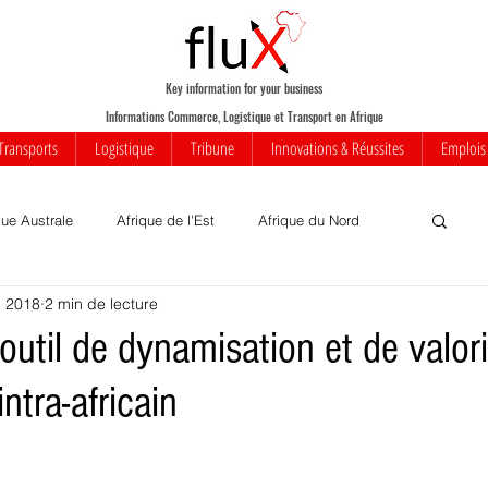
Key information for your business
Informations Commerce, Logistique et Transport en Afrique
Transports
Logistique
Tribune
Innovations & Réussites
Emplois
que Australe
Afrique de l'Est
Afrique du Nord
n 2018
2 min de lecture
Votre communauté
Commerce
Mobilité
util de dynamisation et de valori
tra-africain
iness
Innovations
Transports
Transport aérien
rique
Insolite
Réussites
Infrastructures