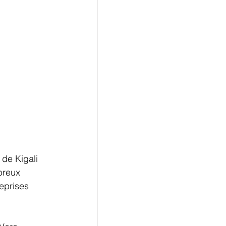
de Kigali 
breux 
eprises 