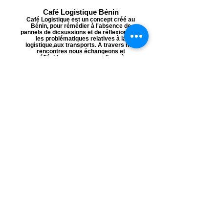
Café Logistique Bénin
Café Logistique est un concept créé au
Bénin, pour rémédier à l'absence de
pannels de dicsussions et de réflexions sur
les problématiques relatives à la
logistique,aux transports. A travers nos
rencontres nous échangeons et
réfléchissons pour contribuer à
l'enracinement du secteur au Bénin et à la
prise de conscience de son importance par
tous les acteurs du développement.
Africa Blog Logistics
Africa Blog Logistics est un Blog pro tenu
par le passionné Gabriel SOUNOUVOU sur
la Logistique et les Transports. Accrédité au
pressroom de l'OMC.