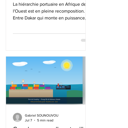
La hiérarchie portuaire en Afrique de
l'Ouest est en pleine recomposition.
Entre Dakar qui monte en puissance,
Lomé qui se consolide comme hub
mondial de transbordement, et
Cotonou qui sort d'un chantier
titanesque tout en jouant la carte
diplomatique, la compétition pour
capter les flux commerciaux de la sous-
région n'a jamais été aussi féroce. Tour
d'horizon d'une bataille qui redessine la
carte logistique de la façade atlantique
du continent.
Gabriel SOUNOUVOU
Jul 7
5 min read