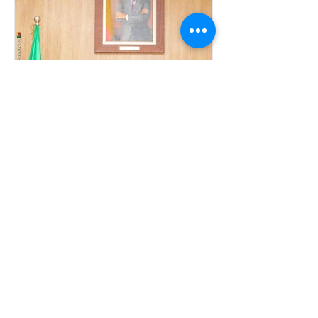
La rédaction
Jul 27, 2022
2 min read
Benin: Webb Fontaine
revolutionises customs with
artificial intelligence
Benin: Webb Fontaine has announced