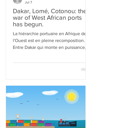
Jul 7
Dakar, Lomé, Cotonou: the
war of West African ports
has begun.
La hiérarchie portuaire en Afrique de
l'Ouest est en pleine recomposition.
Entre Dakar qui monte en puissance,
Lomé qui se consolide comme hub
mondial de transbordement, et
Cotonou qui sort d'un chantier
titanesque tout en jouant la carte
diplomatique, la compétition pour
capter les flux commerciaux de la sous-
région n'a jamais été aussi féroce. Tour
d'horizon d'une bataille qui redessine la
carte logistique de la façade atlantique
du continent.