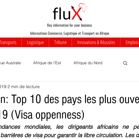
Key information for your business
Informations Commerce, Logistique et Transport en Afrique
Transports
Logistique
Tribune
Innovations & Réussites
Emplois
que Australe
Afrique de l'Est
Afrique du Nord
019
2 min de lecture
Votre communauté
Commerce
Mobilité
ion: Top 10 des pays les plus ouve
19 (Visa oppenness)
iness
Innovations
Transports
Transport aérien
ances mondiales, les dirigeants africains ne pe
arrières de visa pour garantir la libre circulation. Les d
rique
Insolite
Réussites
Infrastructures