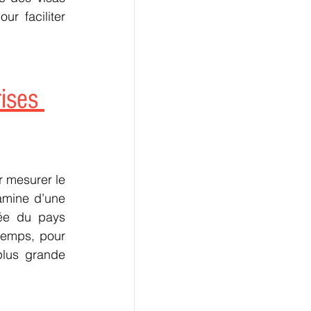
 faciliter 
ises 
 mesurer le 
amine d’une 
ée du pays 
temps, pour 
plus grande 