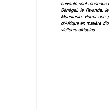
suivants sont reconnus c
Sénégal, le Rwanda, le 
Mauritanie. Parmi ces p
Logistique
Reste du Monde
E-
d’Afrique en matière d’o
visiteurs africains.
Education
Ressources
Evéneme
Grands Dossiers