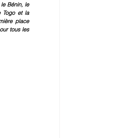
e Bénin, le 
Togo et la 
ière place  
ur tous les 