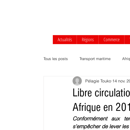
Actualités
Régions
Commerce
Tous les posts
Transport maritime
Afri
Pélagie Touko
14 nov. 2
Afrique centrale
Afrique de l'Ouest
Libre circulat
Afrique en 20
Transport routier & ferroviaire
Agrobus
Conformément aux tend
s’empêcher de lever les b
Développement durable
Commerce Af