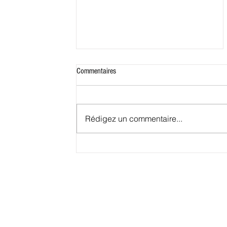
Commentaires
Rédigez un commentaire...
Conakry, petit port deviendra grand.