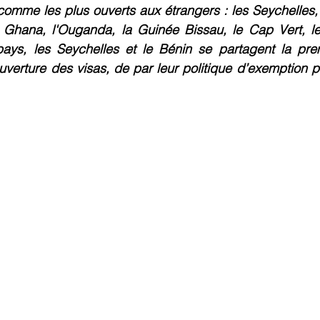
omme les plus ouverts aux étrangers : les Seychelles, l
Ghana, l'Ouganda, la Guinée Bissau, le Cap Vert, le 
ays, les Seychelles et le Bénin se partagent la prem
commerce
Commerce International
Energie et Mines
uverture des visas, de par leur politique d’exemption po
nts
Innovation
Logistique Santé/Humanitaire