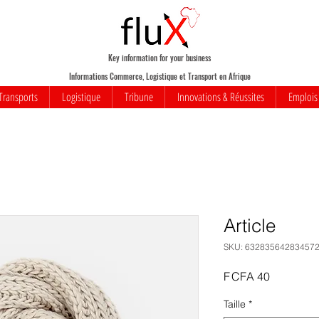
Key information for your business
Informations Commerce, Logistique et Transport en Afrique
Transports
Logistique
Tribune
Innovations & Réussites
Emplois
Article
SKU: 63283564283457
Price
F CFA 40
Taille
*