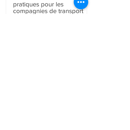
COVID-19: 11 conseils
pratiques pour les
compagnies de transport
Depuis bientôt un an maintenant, le
monde est confronté à une crise
sanitaire à nulle autre pareille. Tous les
secteurs de l’économie mondia