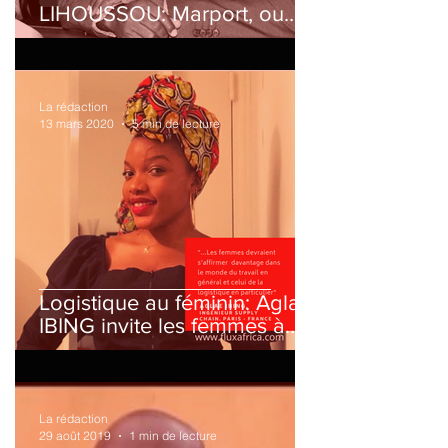
Interview.Dr Messan
LIHOUSSOU: Marport, ou
mieux "Gouverner les ports,
corridors et territoires"
La rédaction
13 mars 2020
5 min de lecture
Logistique au féminin: Aglaé
IBING invite les femmes à
s'affirmer davantage dans le
secteur