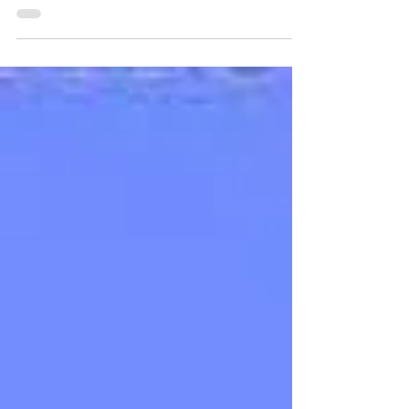
Pour un coût total du projet estimé à 117,19
millions d’euros, les gouvernements de la
Guinée et de la Guinée Bissau vont
bénéficier de 50 m